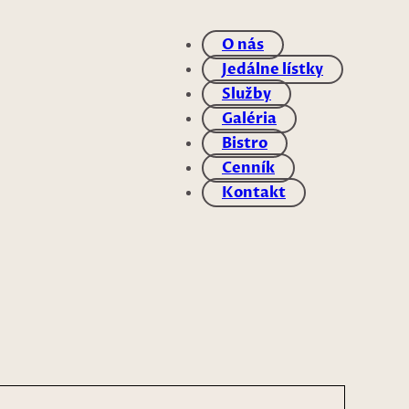
O nás
Jedálne lístky
Služby
Galéria
Bistro
Cenník
Kontakt