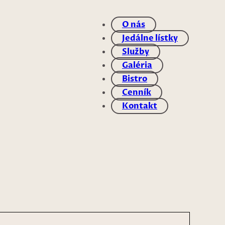
O nás
Jedálne lístky
Služby
Galéria
Bistro
Cenník
Kontakt