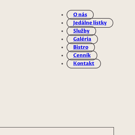
O nás
Jedálne lístky
Služby
Galéria
Bistro
Cenník
Kontakt