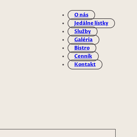
O nás
Jedálne lístky
Služby
Galéria
Bistro
Cenník
Kontakt